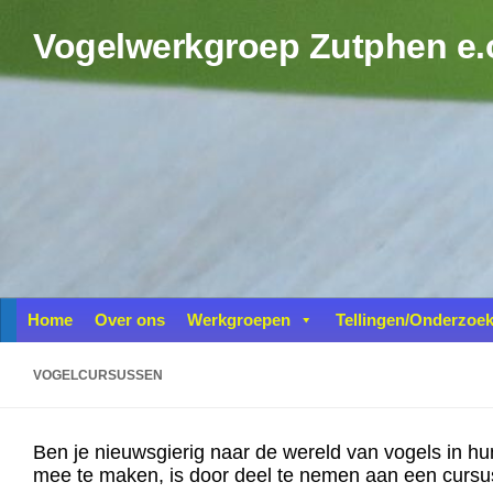
Doorgaan naar inhoud
Vogelwerkgroep Zutphen e.
Home
Over ons
Werkgroepen
Tellingen/Onderzoe
VOGELCURSUSSEN
Ben je nieuwsgierig naar de wereld van vogels in h
mee te maken,
is door deel te nemen aan een cursu