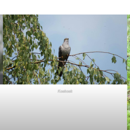
Koekoek