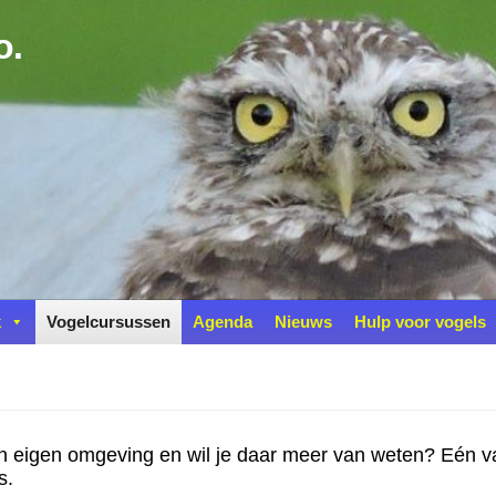
o.
k
Vogelcursussen
Agenda
Nieuws
Hulp voor vogels
un eigen omgeving en wil je daar meer van weten? Eén v
s.