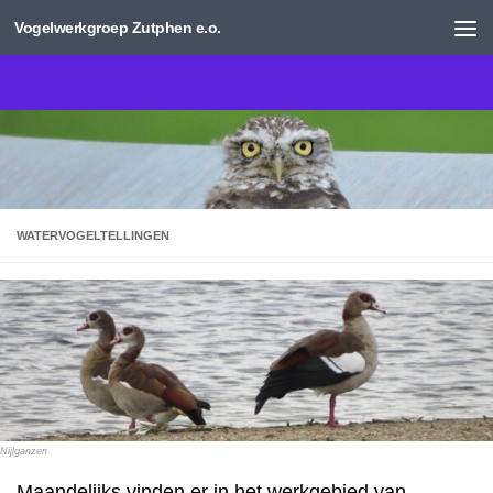
Vogelwerkgroep Zutphen e.o.
Doorgaan naar inhoud
WATERVOGELTELLINGEN
Nijlganzen
Maandelijks vinden er in het werkgebied van