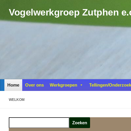
Doorgaan naar inhoud
Vogelwerkgroep Zutphen e.
Home
Over ons
Werkgroepen
Tellingen/Onderzoe
WELKOM
Z
Zoeken
o