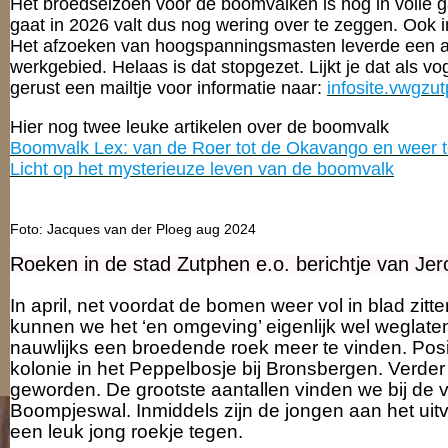
Het broedseizoen voor de boomvalken is nog in volle 
gaat in 2026 valt dus nog wering over te zeggen. Ook
Het afzoeken van hoogspanningsmasten leverde een a
werkgebied. Helaas is dat stopgezet. Lijkt je dat als v
gerust een mailtje voor informatie naar:
infosite.vwgz
Hier nog twee leuke artikelen over de boomvalk
Boomvalk Lex: van de Roer tot de Okavango en weer 
Licht op het mysterieuze leven van de boomvalk
Foto: Jacques van der Ploeg aug 2024
Roeken in de stad Zutphen e.o. berichtje van Jer
In april, net voordat de bomen weer vol in blad zitt
kunnen we het ‘en omgeving’ eigenlijk wel weglate
nauwlijks een broedende roek meer te vinden. Posi
kolonie in het Peppelbosje bij Bronsbergen. Verder 
geworden. De grootste aantallen vinden we bij de 
Boompjeswal. Inmiddels zijn de jongen aan het uitv
een leuk jong roekje tegen.