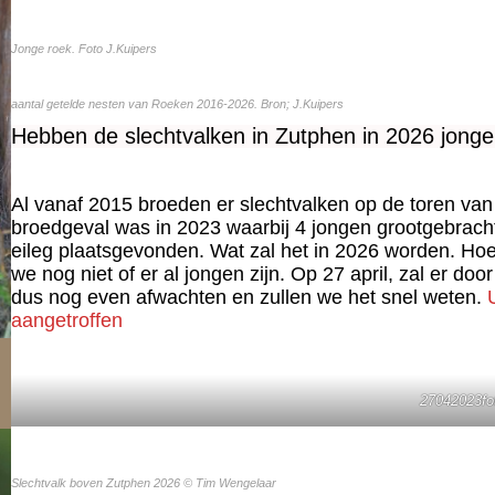
Jonge roek. Foto J.Kuipers
aantal getelde nesten van Roeken 2016-2026. Bron; J.Kuipers
Hebben de slechtvalken in Zutphen in 2026 jonge
Al vanaf 2015 broeden er slechtvalken op de toren van
broedgeval was in 2023 waarbij 4 jongen grootgebracht
eileg plaatsgevonden. Wat zal het in 2026 worden. Hoewe
we nog niet of er al jongen zijn. Op 27 april, zal er door
dus nog even afwachten en zullen we het snel weten.
aangetroffen
27042023fot
Slechtvalk boven Zutphen 2026 © Tim Wengelaar