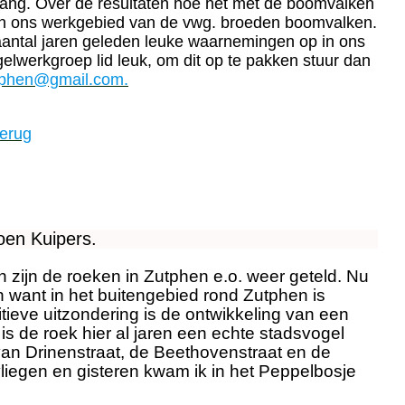
gang. Over de resultaten hoe het met de boomvalken
 in ons werkgebied van de vwg. broeden boomvalken.
antal jaren geleden leuke waarnemingen op in ons
ogelwerkgroep lid leuk, om dit op te pakken stuur dan
utphen@gmail.com.
terug
oen Kuipers.
en zijn de roeken in Zutphen e.o. weer geteld. Nu
n want in het buitengebied rond Zutphen is
tieve uitzondering is de ontwikkeling van een
is de roek hier al jaren een echte stadsvogel
van Drinenstraat, de Beethovenstraat en de
liegen en gisteren kwam ik in het Peppelbosje