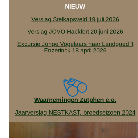
e
NIEUW
k
e
Verslag Stelkapsveld 19 juli 2026
n
Verslag JOVO Hackfort 20 juni 2026
Excursie Jonge Vogelaars naar Landgoed ‘t
Enzerinck 18 april 2026
Waarnemingen Zutphen e.o.
Jaarverslag NESTKAST, broedseizoen 2024