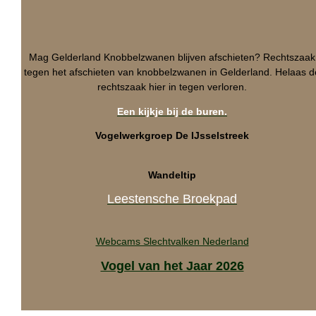
Mag Gelderland Knobbelzwanen blijven afschieten? Rechtszaak
tegen het afschieten van knobbelzwanen in Gelderland. Helaas d
rechtszaak hier in tegen verloren.
Een kijkje bij de buren.
Vogelwerkgroep De IJsselstreek
Wandeltip
Leestensche Broekpad
Webcams Slechtvalken Nederland
Vogel van het Jaar 2026