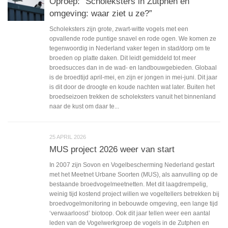
Oproep: “Scholeksters in Zutphen en
omgeving: waar ziet u ze?”
Scholeksters zijn grote, zwart-witte vogels met een
opvallende rode puntige snavel en rode ogen. We komen ze
tegenwoordig in Nederland vaker tegen in stad/dorp om te
broeden op platte daken. Dit leidt gemiddeld tot meer
broedsucces dan in de wad- en landbouwgebieden. Globaal
is de broedtijd april-mei, en zijn er jongen in mei-juni. Dit jaar
is dit door de droogte en koude nachten wat later. Buiten het
broedseizoen trekken de scholeksters vanuit het binnenland
naar de kust om daar te...
25 APRIL 2026
MUS project 2026 weer van start
In 2007 zijn Sovon en Vogelbescherming Nederland gestart
met het Meetnet Urbane Soorten (MUS), als aanvulling op de
bestaande broedvogelmeetnetten. Met dit laagdrempelig,
weinig tijd kostend project willen we vogeltellers betrekken bij
broedvogelmonitoring in bebouwde omgeving, een lange tijd
‘verwaarloosd’ biotoop. Ook dit jaar tellen weer een aantal
leden van de Vogelwerkgroep de vogels in de Zutphen en