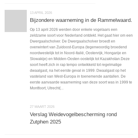
13 APRIL 2026
Bijzondere waarneming in de Rammelwaard.
Op 13 april 2026 werden door enkele vogelaars een
zeldzame soort voor Nederland ontdekt. Het gaat hier om een
Dwergaalscholver. De Dwergaalscholver broedt en
overwintert van Zuidoost-Europa (tegenwoordig broedend
noordwestelijk tot in Noord-Italië, Oostenrijk, Hongarije en
Slowakije) en Midden-Oosten oostelijk tot Kazakhstan.Deze
soort heeft zich in rap tempo ontwikkeld tot regelmatige
dwaalgast, na het eerste geval in 1999. Dwaalgast op het
vasteland van West-Europa in toenemende aantallen. De
eerste aanvaarde waarneming van deze soort was in 1999 te
Montfoort, Utrecht(...
27 MAART 2026
Verslag Weidevogelbescherming rond
Zutphen 2025