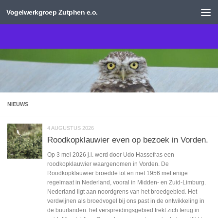
Vogelwerkgroep Zutphen e.o.
Doorgaan naar inhoud
NIEUWS
4 AUGUSTUS 2026
Roodkopklauwier even op bezoek in Vorden.
Op 3 mei 2026 j.l. werd door Udo Hassefras een
roodkopklauwier waargenomen in Vorden. De
Roodkopklauwier broedde tot en met 1956 met enige
regelmaat in Nederland, vooral in Midden- en Zuid-Limburg.
Nederland ligt aan noordgrens van het broedgebied. Het
verdwijnen als broedvogel bij ons past in de ontwikkeling in
de buurlanden: het verspreidingsgebied trekt zich terug in