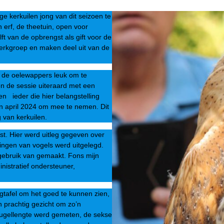
ige kerkuilen jong van dit seizoen te
 erf, de theetuin, open voor
t van de opbrengst als gift voor de
werkgroep en maken deel uit van de
n de oelewappers leuk om te
n de sessie uiteraard met een
en ieder die hier belangstelling
van april 2024 om mee te nemen. Dit
 van kerkuilen.
st. Hier werd uitleg gegeven over
ringen van vogels werd uitgelegd.
gebruik van gemaakt. Fons mijn
nistratief ondersteuner,
gtafel om het goed te kunnen zien,
n prachtig gezicht om zo’n
vleugellengte werd gemeten, de sekse