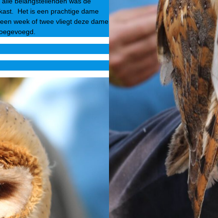
r alle belangstellenden was de
tkast. Het is een prachtige dame
een week of twee vliegt deze dame
 toegevoegd.