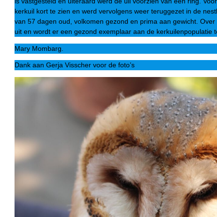
is vastgesteld en uiteraard werd de uil voorzien van een ring. Voo
kerkuil kort te zien en werd vervolgens weer teruggezet in de nes
van 57 dagen oud, volkomen gezond en prima aan gewicht. Over 
uit en wordt er een gezond exemplaar aan de kerkuilenpopulatie
Mary Mombarg.
Dank aan Gerja Visscher voor de foto’s