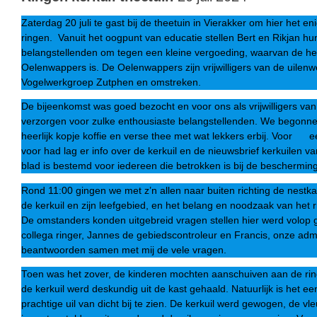
Zaterdag 20 juli te gast bij de theetuin in Vierakker om hier het en
ringen. Vanuit het oogpunt van educatie stellen Bert en Rikjan hun
belangstellenden om tegen een kleine vergoeding, waarvan de helf
Oelenwappers is. De Oelenwappers zijn vrijwilligers van de uilen
Vogelwerkgroep Zutphen en omstreken.
De bijeenkomst was goed bezocht en voor ons als vrijwilligers va
verzorgen voor zulke enthousiaste belangstellenden. We begonne
heerlijk kopje koffie en verse thee met wat lekkers erbij. Voor e
voor had lag er info over de kerkuil en de nieuwsbrief kerkuilen 
blad is bestemd voor iedereen die betrokken is bij de bescherming
Rond 11:00 gingen we met z’n allen naar buiten richting de nestka
de kerkuil en zijn leefgebied, en het belang en noodzaak van het 
De omstanders konden uitgebreid vragen stellen hier werd volop 
collega ringer, Jannes de gebiedscontroleur en Francis, onze admi
beantwoorden samen met mij de vele vragen.
Toen was het zover, de kinderen mochten aanschuiven aan de rin
de kerkuil werd deskundig uit de kast gehaald. Natuurlijk is het ee
prachtige uil van dicht bij te zien. De kerkuil werd gewogen, de 