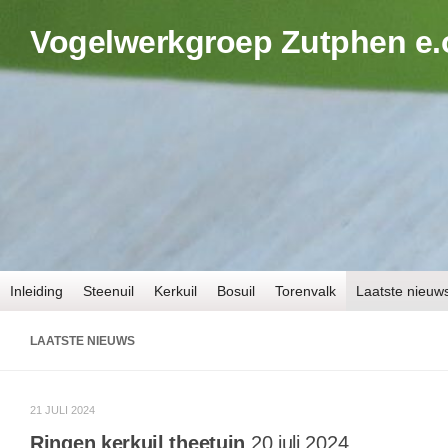
Doorgaan naar inhoud
Vogelwerkgroep Zutphen e.
Inleiding
Steenuil
Kerkuil
Bosuil
Torenvalk
Laatste nieuw
LAATSTE NIEUWS
21 JULI 2024
Ringen kerkuil theetuin
20 juli 2024