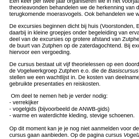
Eén keer per twee jaar organiseren we in het voorjaa
theorieavonden behandelen we de herkenning van de
terugkomende moerasvogels. Ook behandelen we wan
De excursies beginnen dicht bij huis (Voorstonden,
daarbij in kleine groepjes onder begeleiding van er
deel van de excursies op grotere afstand van Zutphe
de buurt van Zutphen op de zaterdagochtend. Bij ex
hiervoor een vergoeding.
De cursus bestaat uit vijf theorielessen op een doo
de Vogelwerkgroep Zutphen e.o. die de
Basiscursu
stellen we een wachtlijst in. De kosten van deelname
gebruikte presentaties en reiskosten.
Om deel te nemen heb je verder nodig:
⁃ verrekijker
⁃ vogelgids (bijvoorbeeld de ANWB-gids)
⁃ warme en waterdichte kleding, stevige schoenen.
Op dit moment kan je je nog niet aanmelden voor d
cursus gaan aanbieden. Op de pagina cursus
Vogel