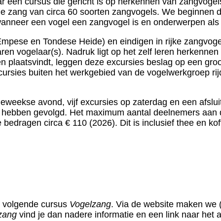
r een cursus die gericht is op herkennen van zangvogels o
 zang van circa 60 soorten zangvogels. We beginnen da
neer een vogel een zangvogel is en onderwerpen als za
 Empese en Tondese Heide) en eindigen in rijke zangvoge
varen vogelaar(s). Nadruk ligt op het zelf leren herkenn
n plaatsvindt, leggen deze excursies beslag op een groo
cursies buiten het werkgebied van de vogelwerkgroep rij
rdeweekse avond, vijf excursies op zaterdag en een afs
s
hebben gevolgd. Het maximum aantal deelnemers aan d
 bedragen circa € 110 (2026). Dit is inclusief thee en k
e volgende cursus
Vogelzang
. Via de website maken we
zang
vind je dan nadere informatie en een link naar het 