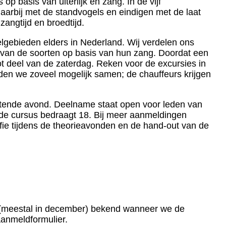
p basis van uiterlijk en zang. In de vijf
arbij met de standvogels en eindigen met de laat
ngtijd en broedtijd.
lgebieden elders in Nederland. Wij verdelen ons
en van de soorten op basis van hun zang. Doordat een
t deel van de zaterdag. Reken voor de excursies in
den we zoveel mogelijk samen; de chauffeurs krijgen
luitende avond. Deelname staat open voor leden van
e cursus bedraagt 18. Bij meer aanmeldingen
offie tijdens de theorieavonden en de hand-out van de
 (meestal in december) bekend wanneer we de
aanmeldformulier.