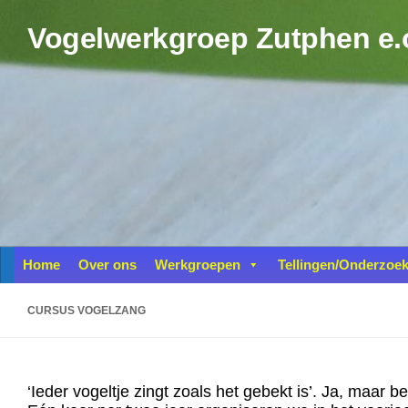
Doorgaan naar inhoud
Vogelwerkgroep Zutphen e.
Home
Over ons
Werkgroepen
Tellingen/Onderzoe
CURSUS VOGELZANG
‘Ieder vogeltje zingt zoals het gebekt is’. Ja, maar