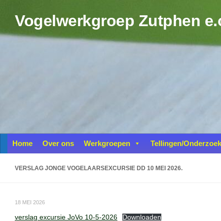
Doorgaan naar inhoud
Vogelwerkgroep Zutphen e.
Home
Over ons
Werkgroepen
Tellingen/Onderzoe
VERSLAG JONGE VOGELAARSEXCURSIE DD 10 MEI 2026.
18 MEI 2026
verslag excursie JoVo 10-5-2026
Downloaden