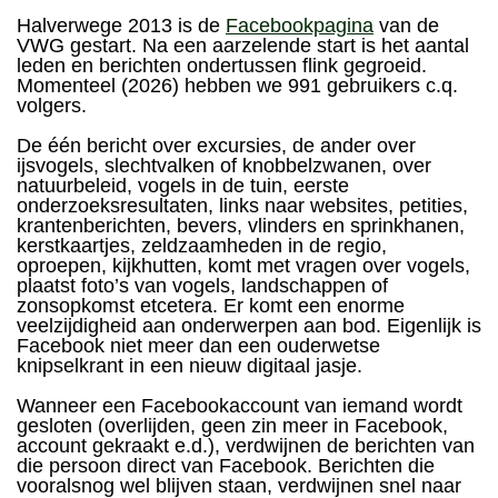
Halverwege 2013 is de
Facebookpagina
van de
VWG gestart. Na een aarzelende start is het aantal
leden en berichten ondertussen flink gegroeid.
Momenteel (2026) hebben we 991 gebruikers c.q.
volgers.
De één bericht over excursies, de ander over
ijsvogels, slechtvalken of knobbelzwanen, over
natuurbeleid, vogels in de tuin, eerste
onderzoeksresultaten, links naar websites, petities,
krantenberichten, bevers, vlinders en sprinkhanen,
kerstkaartjes, zeldzaamheden in de regio,
oproepen, kijkhutten, komt met vragen over vogels,
plaatst foto’s van vogels, landschappen of
zonsopkomst etcetera. Er komt een enorme
veelzijdigheid aan onderwerpen aan bod. Eigenlijk is
Facebook niet meer dan een ouderwetse
knipselkrant in een nieuw digitaal jasje.
Wanneer een Facebookaccount van iemand wordt
gesloten (overlijden, geen zin meer in Facebook,
account gekraakt e.d.), verdwijnen de berichten van
die persoon direct van Facebook. Berichten die
vooralsnog wel blijven staan, verdwijnen snel naar