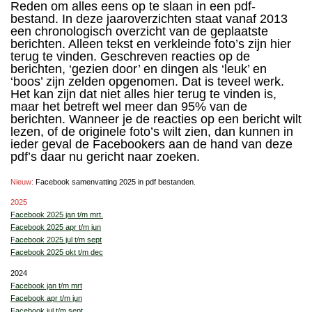
Reden om alles eens op te slaan in een pdf-
bestand. In deze jaaroverzichten staat vanaf 2013
een chronologisch overzicht van de geplaatste
berichten. Alleen tekst en verkleinde foto’s zijn hier
terug te vinden. Geschreven reacties op de
berichten, ‘gezien door’ en dingen als ‘leuk’ en
‘boos’ zijn zelden opgenomen. Dat is teveel werk.
Het kan zijn dat niet alles hier terug te vinden is,
maar het betreft wel meer dan 95% van de
berichten. Wanneer je de reacties op een bericht wilt
lezen, of de originele foto’s wilt zien, dan kunnen in
ieder geval de Facebookers aan de hand van deze
pdf’s daar nu gericht naar zoeken.
Nieuw:
Facebook samenvatting 2025 in pdf bestanden.
2025
Facebook 2025 jan t/m mrt.
Facebook 2025 apr t/m jun
Facebook 2025 jul t/m sept
Facebook 2025 okt t/m dec
2024
Facebook jan t/m mrt
Facebook apr t/m jun
Facebook jul t/m sept