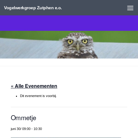
Vogelwerkgroep Zutphen e.o.
Doorgaan naar inhoud
« Alle Evenementen
Dit evenement is voorbij.
Ommetje
juni 30/ 09:00
-
10:30