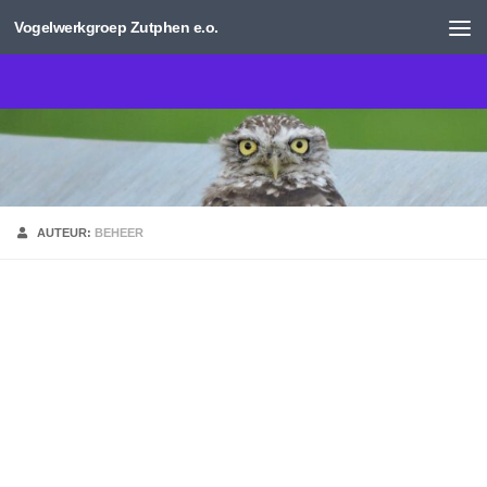
Vogelwerkgroep Zutphen e.o.
Doorgaan naar inhoud
AUTEUR:
BEHEER