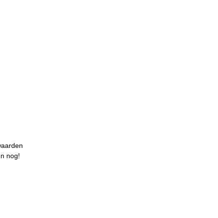
waarden
en nog!