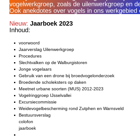
vogelwerkgroep, zoals de uilenwerkgroep en de
Ook anekdotes over vogels in ons werkgebied 
Nieuw:
Jaarboek 2023
Inhoud:
voorwoord
Jaarverslag Uilenwerkgroep
Procedures
Slechtvalken op de Walburgistoren
Jonge vogelaars
Gebruik van een drone bij broedvogelonderzoek
Broedende scholeksters op daken
Meetnet urbane soorten (MUS) 2012-2023
Vogelringgroep IJsselvallei
Excursiecommissie
Weidevogelbescherming rond Zutphen en Warnsveld
Bestuursverslag
colofon
jaarboek