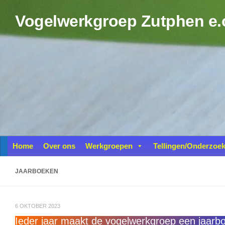
Doorgaan naar inhoud
Vogelwerkgroep Zutphen e.
Home
Over ons
Werkgroepen
Tellingen/Onderzoe
JAARBOEKEN
6 OKTOBER 2023
Ieder jaar maakt de vogelwerkgroep een jaarbo