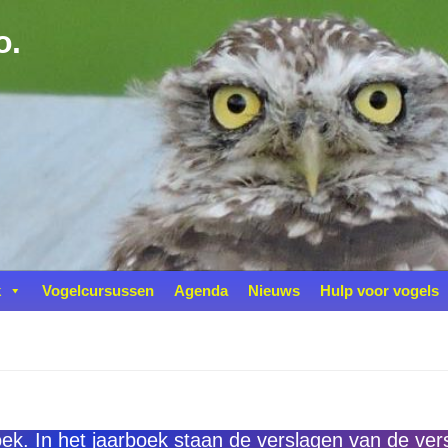
o.
k
Vogelcursussen
Agenda
Nieuws
Hulp voor vogels
ek. In het jaarboek staan de verslagen van de ve