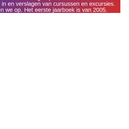
 in en verslagen van cursussen en excursies.
n we op. Het eerste jaarboek is van 2005.