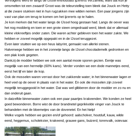
Vervolgens werd er langs de IJssel enthousiast ijzererts verzameld, want dat kun je
omsmelten tot een zwaard! Groot was de teleurstelling toen bleek dat Jouck en Hetty
al die zware stukken niet in hun rugzakken mee wilden nemen. Een paar jongens zijn
vast van plan om terug te komen om het ijzererts op te halen.
Je kon merken dat het water langs de IJssel hoog gestaan had. Langs de oever was
het nog modderig en toen er een grote steen omgedraaid werd, bleek dat er allemaal
kleine vlokreeftjes onder zaten. Die waren achter gebleven toen het water zakte. We
hebben er zoveel mogelijk opgepakt en in de IJssel teruggezet.
Even later stuitten we op een heus labyrint, gemaakt van allerlei stenen.
Halverwege hebben we in het zonnetje langs de IJssel chocolademelk gedronken en
een plak koek gegeten.
Dankzij de modder hebben we ook een aantal mooie sporen gezien. Eentje was
mogelijk van een hermelijn (60% kans). Verder vonden we een dode mannetjes eend,
eerst het lijf en later de kop.
Ook de mosselen waren verrast door het zakkende water; in het binnenwater lagen er
heel veel op de oever in plaats van in het water. En ook die mosselen zijn zoveel
mogelijk teruggegooid in het water. Dat was wel glibberen door de modder en zo nu en
dan onderuit gaan.
In datzelfde binnenwater zaten ook een paar paartjes krakeenden. We konden ze heel
goed bewonderen. Borre wist de door brandnetel geprikkelde vinger van Jouck te
behandelen met de bloemetjes van de dovenetel. En het hielp!
Welke vogels hebben we gezien en/of gehoord: aalscholver, houtduif, kauw, wilde
eend, heggemus, scholekster, krakeend, grauwe gans, buizerd, torenvalk, ooievaar.