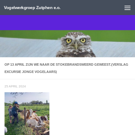
Vogelwerkgroep Zutphen e.o.
Doorgaan naar inhoud
OP 13 APRIL ZIJN WE NAAR DE STOKEBRANDSWEERD GEWEEST.(VERSLAG
EXCURSIE JONGE VOGELAARS)
25 APRIL 2024