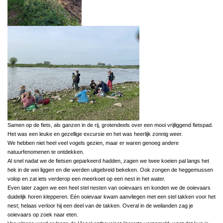
Samen op de fiets, als ganzen in de rij, grotendeels over een mooi vrijliggend fietspad.
Het was een leuke en gezellige excursie en het was heerlijk zonnig weer.
We hebben niet heel veel vogels gezien, maar er waren genoeg andere
natuurfenomenen te ontdekken.
Al snel nadat we de fietsen geparkeerd hadden, zagen we twee koeien pal langs het
hek in de wei liggen en die werden uitgebreid bekeken. Ook zongen de heggemussen
volop en zat iets verderop een meerkoet op een nest in het water.
Even later zagen we een heel stel nesten van ooievaars en konden we de ooievaars
duidelijk horen klepperen. Eén ooievaar kwam aanvliegen met een stel takken voor het
nest; helaas verloor hij een deel van de takken. Overal in de weilanden zag je
ooievaars op zoek naar eten.