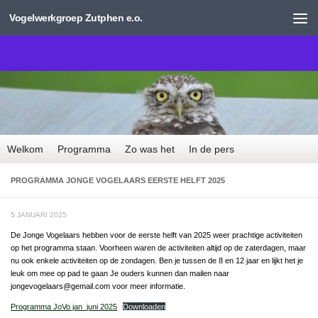
Vogelwerkgroep Zutphen e.o.
Doorgaan naar inhoud
Welkom
Programma
Zo was het
In de pers
PROGRAMMA JONGE VOGELAARS EERSTE HELFT 2025
5 JANUARI 2025
De Jonge Vogelaars hebben voor de eerste helft van 2025 weer prachtige activiteiten
op het programma staan. Voorheen waren de activiteiten altijd op de zaterdagen, maar
nu ook enkele activiteiten op de zondagen. Ben je tussen de 8 en 12 jaar en lijkt het je
leuk om mee op pad te gaan Je ouders kunnen dan mailen naar
jongevogelaars@gemail.com voor meer informatie.
Programma JoVo jan_juni 2025
Downloaden